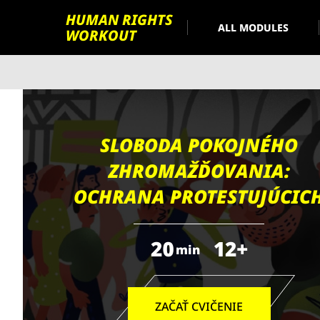
HUMAN RIGHTS
ALL MODULES
WORKOUT
SLOBODA POKOJNÉHO
ZHROMAŽĎOVANIA:
OCHRANA PROTESTUJÚCIC
20
12+
min
ZAČAŤ CVIČENIE