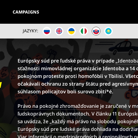
CAMPAIGNS
JAZYKY:
Európsky súd pre ľudské práva v prípade
„Identoba
sťažnosti mimovládnej organizácie Identoba a 14 o
pokojnom proteste proti homofóbii v Tbilisi. Všetc
H
očakávali ochranu zo strany štátu pred agresívny
súhlasom policajtov boli surovo zbití*é.
Právo na pokojné zhromažďovanie
je zaručené v 
ľudskoprávnych dokumentoch. V článku 11 Európsk
sa uvádza, že „každý má právo na slobodu pokojné
Európsky súd pre ľudské práva
dohliada na dodržia
Viac informácií o medzinárodných a regionálnych n