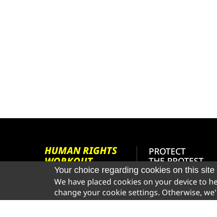
HUMAN RIGHTS
PROTECT
WORKOUT
THE PROTEST
Your choice regarding cookies on this site
We have placed cookies on your device to hel
PRIVACY POLICY
change your cookie settings. Otherwise, we'
COOKIE STATEMENT
MADE ON BEAM