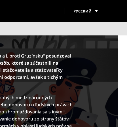
РУССКИЙ
 a i. proti Gruzínsku“
posudzoval
sôb, ktoré sa zúčastnili na
i sťažovatelia a sťažovateľky
mi odporcami, avšak s tichým
mnohých medzinárodných
eho dohovoru o ľudských právach
ho zhromažďovania sa s inými“.
vanie dohovoru zo strany štátov.
ormách v oblasti ľudských práv sa